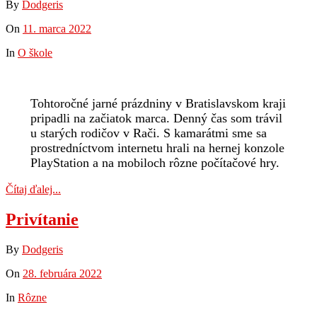
By
Dodgeris
On
11. marca 2022
In
O škole
Tohtoročné jarné prázdniny v Bratislavskom kraji
pripadli na začiatok marca. Denný čas som trávil
u starých rodičov v Rači. S kamarátmi sme sa
prostredníctvom internetu hrali na hernej konzole
PlayStation a na mobiloch rôzne počítačové hry.
Čítaj ďalej...
Privítanie
By
Dodgeris
On
28. februára 2022
In
Rôzne