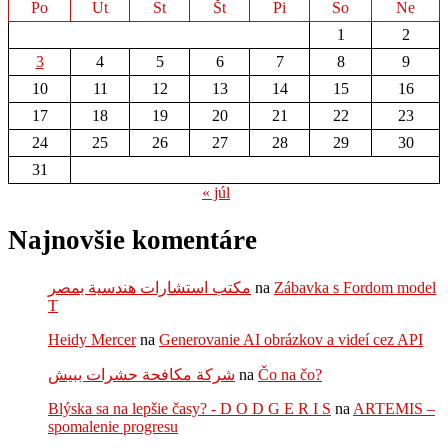
Po
Ut
St
Št
Pi
So
Ne
1
2
3
4
5
6
7
8
9
10
11
12
13
14
15
16
17
18
19
20
21
22
23
24
25
26
27
28
29
30
31
« júl
Najnovšie komentáre
مكتب استشارات هندسية بمصر
na
Zábavka s Fordom model
T
Heidy Mercer
na
Generovanie AI obrázkov a videí cez API
شركة مكافحة حشرات ببيش
na
Čo na čo?
Blýska sa na lepšie časy? - D O D G E R I S
na
ARTEMIS –
spomalenie progresu