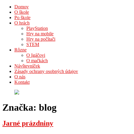
Domov
O škole
Po škole
O hrách
PlayStation
Hry na mobile
Hry na počítači
STEM
Rôzne
O Igáčovi
O mačkách
Návštevníček
Zásady ochrany osobných údajov
O nás
Kontakt
Značka:
blog
Jarné prázdniny