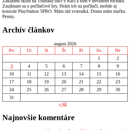
Základnú školu na Tbiliskej ulici v Rači a som v deviatom ročníku.
Zaujímam sa o počítačové hry. Hrám ich na počítači, mobile aj
konzole PlayStation 5PRO. Mám rád zvieratká. Doma mám mačku
Penny.
Archív článkov
august 2026
Po
Ut
St
Št
Pi
So
Ne
1
2
3
4
5
6
7
8
9
10
11
12
13
14
15
16
17
18
19
20
21
22
23
24
25
26
27
28
29
30
31
« júl
Najnovšie komentáre