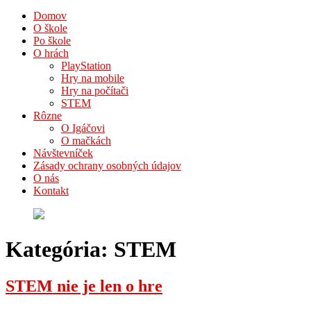
Domov
O škole
Po škole
O hrách
PlayStation
Hry na mobile
Hry na počítači
STEM
Rôzne
O Igáčovi
O mačkách
Návštevníček
Zásady ochrany osobných údajov
O nás
Kontakt
Kategória:
STEM
STEM nie je len o hre