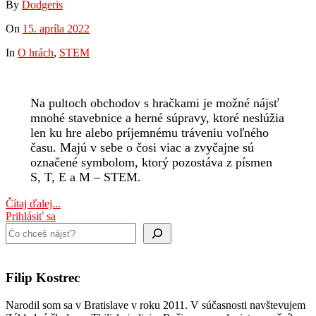
By
Dodgeris
On
15. apríla 2022
In
O hrách
,
STEM
Na pultoch obchodov s hračkami je možné nájsť
mnohé stavebnice a herné súpravy, ktoré neslúžia
len ku hre alebo príjemnému tráveniu voľného
času. Majú v sebe o čosi viac a zvyčajne sú
označené symbolom, ktorý pozostáva z písmen
S, T, E a M – STEM.
Čítaj ďalej...
Prihlásiť sa
Hľadať
Filip Kostrec
Narodil som sa v Bratislave v roku 2011. V súčasnosti navštevujem