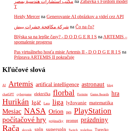
مكتب استشارات هندسية بمصر
na
Zábavka s Fordom model
T
Heidy Mercer
na
Generovanie AI obrázkov a videí cez API
شركة مكافحة حشرات ببيش
na
Čo na čo?
Blýska sa na lepšie časy? - D O D G E R I S
na
ARTEMIS –
spomalenie progresu
Pas virtuálneho hosťa misie Artemis II - D O D G E R I S
na
Príprava ARTEMIS II pokračuje
Kľúčové slová
Artemis
astronaut
artifical intelligence
AI
blog
florbal
hra
električka
chatGPT
cybergame
Fortnite
Game Awards
Hurikán
liga
Igáč
lyžovanie
matematika
Lara
NASA
PlayStation
Mesiac
Orion
pes
počítačové hry
prázdniny
prompt
prijímačky
Rača
spln
superspln
Turecko
slovník
Switch
trolejbus