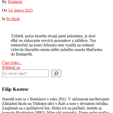
By
Dodgeris
On
14. marca 2025
In
Po škole
Týždeň, počas ktorého trvajú jarné prázdniny, je dosť
dlhý na získavanie nových poznatkov a zážitkov. Ten
tohtoročný na konci februára sme využili na rodinný
výlet do hlavného mesta nášho južného suseda Maďarska
do Budapešti.
Čítaj ďalej...
Prihlásiť sa
Hľadať
Filip Kostrec
Narodil som sa v Bratislave v roku 2011. V súčasnosti navštevujem
Základnú školu na Tbiliskej ulici v Rači a som v deviatom ročníku.
Zaujímam sa o počítačové hry. Hrám ich na počítači, mobile aj
konzole PlayStation 5PRO. Mám rád zvieratká. Doma mám mačku