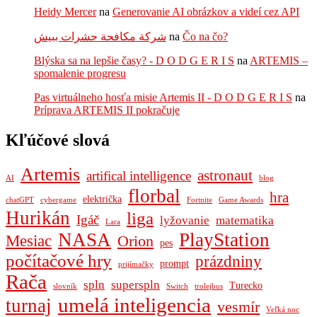
Heidy Mercer
na
Generovanie AI obrázkov a videí cez API
شركة مكافحة حشرات ببيش
na
Čo na čo?
Blýska sa na lepšie časy? - D O D G E R I S
na
ARTEMIS –
spomalenie progresu
Pas virtuálneho hosťa misie Artemis II - D O D G E R I S
na
Príprava ARTEMIS II pokračuje
Kľúčové slová
Artemis
astronaut
artifical intelligence
AI
blog
florbal
hra
električka
chatGPT
cybergame
Fortnite
Game Awards
Hurikán
liga
Igáč
lyžovanie
matematika
Lara
NASA
PlayStation
Mesiac
Orion
pes
počítačové hry
prázdniny
prompt
prijímačky
Rača
spln
superspln
Turecko
slovník
Switch
trolejbus
umelá inteligencia
turnaj
vesmír
Veľká noc