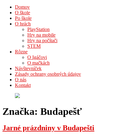
Domov
O škole
Po škole
O hrách
PlayStation
Hry na mobile
Hry na počítači
STEM
Rôzne
O Igáčovi
O mačkách
Návštevníček
Zásady ochrany osobných údajov
O nás
Kontakt
Značka:
Budapešť
Jarné prázdniny v Budapešti