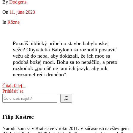
By
Dodgeris
On
11. júna 2023
In
Rôzne
Poznáš biblický príbeh o stavbe babylonskej
veže? Obyvatelia Babylonu sa rozhodli postaviť
vežu až do neba, aby dokázali, že ich moc sa
podobá božej moci. Bohu sa to nepáčilo, a preto
rozhodol: „pomäťme tam ich jazyk, aby nik
nerozumel reči druhého“.
Čítaj ďalej...
Prihlásiť sa
Hľadať
Filip Kostrec
Narodil som sa v Bratislave v roku 2011. V súčasnosti navštevujem