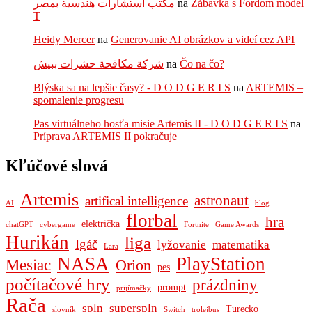
مكتب استشارات هندسية بمصر
na
Zábavka s Fordom model
T
Heidy Mercer
na
Generovanie AI obrázkov a videí cez API
شركة مكافحة حشرات ببيش
na
Čo na čo?
Blýska sa na lepšie časy? - D O D G E R I S
na
ARTEMIS –
spomalenie progresu
Pas virtuálneho hosťa misie Artemis II - D O D G E R I S
na
Príprava ARTEMIS II pokračuje
Kľúčové slová
Artemis
astronaut
artifical intelligence
AI
blog
florbal
hra
električka
chatGPT
cybergame
Fortnite
Game Awards
Hurikán
liga
Igáč
lyžovanie
matematika
Lara
NASA
PlayStation
Mesiac
Orion
pes
počítačové hry
prázdniny
prompt
prijímačky
Rača
spln
superspln
Turecko
slovník
Switch
trolejbus