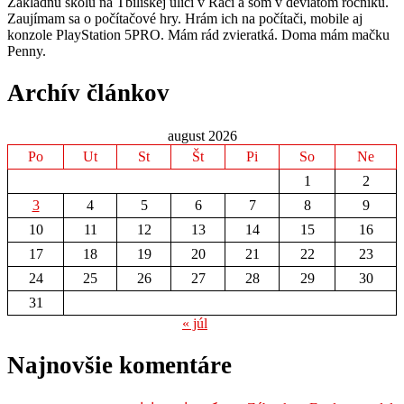
Základnú školu na Tbiliskej ulici v Rači a som v deviatom ročníku.
Zaujímam sa o počítačové hry. Hrám ich na počítači, mobile aj
konzole PlayStation 5PRO. Mám rád zvieratká. Doma mám mačku
Penny.
Archív článkov
august 2026
Po
Ut
St
Št
Pi
So
Ne
1
2
3
4
5
6
7
8
9
10
11
12
13
14
15
16
17
18
19
20
21
22
23
24
25
26
27
28
29
30
31
« júl
Najnovšie komentáre