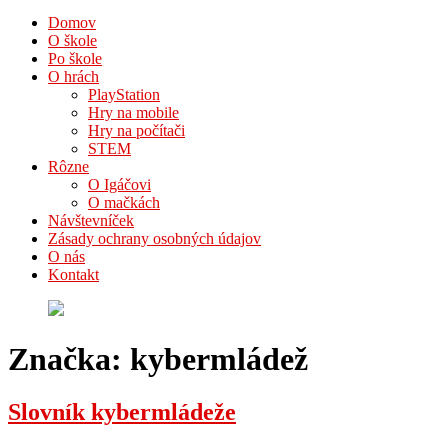
Domov
O škole
Po škole
O hrách
PlayStation
Hry na mobile
Hry na počítači
STEM
Rôzne
O Igáčovi
O mačkách
Návštevníček
Zásady ochrany osobných údajov
O nás
Kontakt
Značka:
kybermládež
Slovník kybermládeže