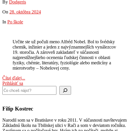
By
Dodgeris
On
28. októbra 2024
In
Po škole
Určite ste už počuli meno Alfréd Nobel. Bol to švédsky
chemik, inžinier a jeden z najvýznamnejších vynálezcov
19. storočia. A zároveň zakladateľ v súčasnosti
najprestížnejšieho ocenenia ľudskej činnosti v oblasti
fyziky, chémie, literatúry, fyziológie alebo medicíny a
mierotvorby – Nobelovej ceny.
Čítaj ďalej...
Prihlásiť sa
Hľadať
Filip Kostrec
Narodil som sa v Bratislave v roku 2011. V súčasnosti navštevujem
Základnú školu na Tbiliskej ulici v Rači a som v deviatom ročníku.
Zaujímam sa o počítačové hry. Hrám ich na počítači, mobile aj