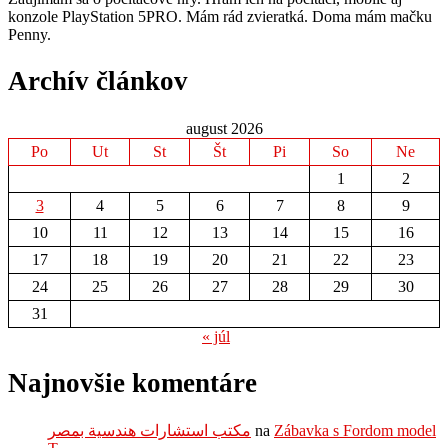
konzole PlayStation 5PRO. Mám rád zvieratká. Doma mám mačku
Penny.
Archív článkov
august 2026
Po
Ut
St
Št
Pi
So
Ne
1
2
3
4
5
6
7
8
9
10
11
12
13
14
15
16
17
18
19
20
21
22
23
24
25
26
27
28
29
30
31
« júl
Najnovšie komentáre
مكتب استشارات هندسية بمصر
na
Zábavka s Fordom model