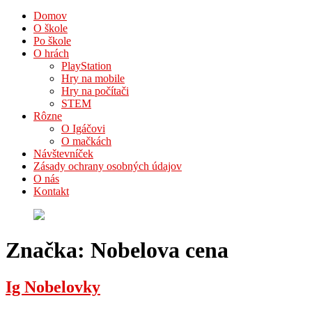
Domov
O škole
Po škole
O hrách
PlayStation
Hry na mobile
Hry na počítači
STEM
Rôzne
O Igáčovi
O mačkách
Návštevníček
Zásady ochrany osobných údajov
O nás
Kontakt
Značka:
Nobelova cena
Ig Nobelovky