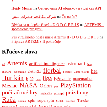
T
Heidy Mercer
na
Generovanie AI obrázkov a videí cez API
شركة مكافحة حشرات ببيش
na
Čo na čo?
Blýska sa na lepšie časy? - D O D G E R I S
na
ARTEMIS –
spomalenie progresu
Pas virtuálneho hosťa misie Artemis II - D O D G E R I S
na
Príprava ARTEMIS II pokračuje
Kľúčové slová
Artemis
astronaut
artifical intelligence
AI
blog
florbal
hra
električka
chatGPT
cybergame
Fortnite
Game Awards
Hurikán
liga
Igáč
lyžovanie
matematika
Lara
NASA
PlayStation
Mesiac
Orion
pes
počítačové hry
prázdniny
prompt
prijímačky
Rača
spln
superspln
Turecko
slovník
Switch
trolejbus