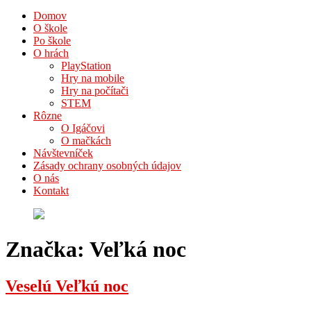
Domov
O škole
Po škole
O hrách
PlayStation
Hry na mobile
Hry na počítači
STEM
Rôzne
O Igáčovi
O mačkách
Návštevníček
Zásady ochrany osobných údajov
O nás
Kontakt
Značka:
Veľká noc
Veselú Veľkú noc