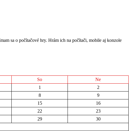
ímam sa o počítačové hry. Hrám ich na počítači, mobile aj konzole
So
Ne
1
2
8
9
15
16
22
23
29
30