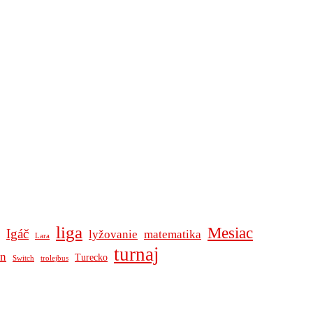
liga
Mesiac
Igáč
lyžovanie
matematika
Lara
turnaj
ln
Turecko
Switch
trolejbus