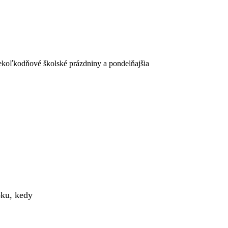
iekoľkodňové školské prázdniny a pondelňajšia
oku, kedy