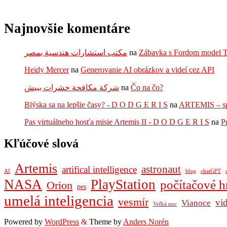
Najnovšie komentáre
مكتب استشارات هندسية بمصر
na
Zábavka s Fordom model 
Heidy Mercer
na
Generovanie AI obrázkov a videí cez API
شركة مكافحة حشرات ببيش
na
Čo na čo?
Blýska sa na lepšie časy? - D O D G E R I S
na
ARTEMIS – sp
Pas virtuálneho hosťa misie Artemis II - D O D G E R I S
na
P
Kľúčové slová
Artemis
astronaut
artifical intelligence
AI
blog
chatGPT
NASA
PlayStation
počítačové h
Orion
pes
umelá inteligencia
vesmír
vi
Vianoce
Veľká noc
Powered by
WordPress
&
Theme by
Anders Norén