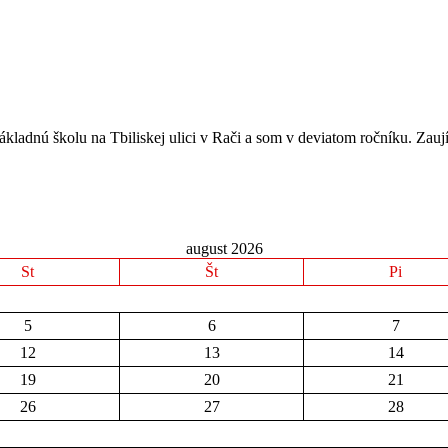
kladnú školu na Tbiliskej ulici v Rači a som v deviatom ročníku. Zauj
august 2026
St
Št
Pi
5
6
7
12
13
14
19
20
21
26
27
28