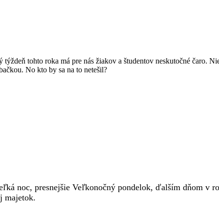
 týždeň tohto roka má pre nás žiakov a študentov neskutočné čaro. N
bačkou. No kto by sa na to netešil?
Veľká noc, presnejšie Veľkonočný pondelok, ďalším dňom v r
j majetok.