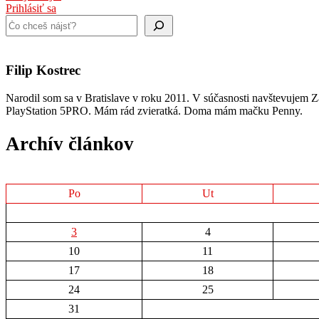
Prihlásiť sa
Hľadať
Filip Kostrec
Narodil som sa v Bratislave v roku 2011. V súčasnosti navštevujem Zá
PlayStation 5PRO. Mám rád zvieratká. Doma mám mačku Penny.
Archív článkov
Po
Ut
3
4
10
11
17
18
24
25
31