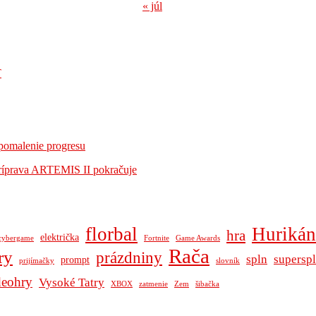
« júl
T
omalenie progresu
ríprava ARTEMIS II pokračuje
florbal
Hurikán
hra
električka
cybergame
Fortnite
Game Awards
Rača
ry
prázdniny
spln
supersp
prompt
prijímačky
slovník
deohry
Vysoké Tatry
XBOX
zatmenie
Zem
šibačka