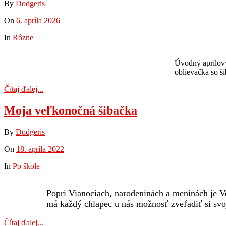
By
Dodgeris
On
6. apríla 2026
In
Rôzne
Úvodný aprílový
oblievačka so ši
Čítaj ďalej...
Moja veľkonočná šibačka
By
Dodgeris
On
18. apríla 2022
In
Po škole
Popri Vianociach, narodeninách a meninách je 
má každý chlapec u nás možnosť zveľadiť si svo
Čítaj ďalej...