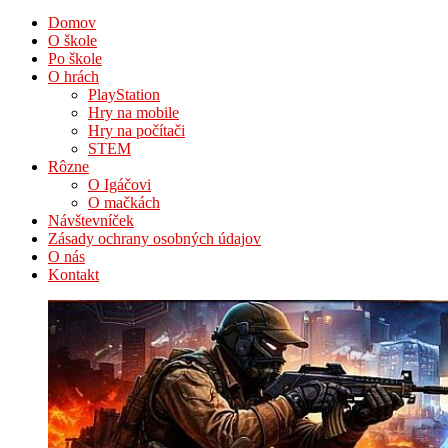
Domov
O škole
Po škole
O hrách
PlayStation
Hry na mobile
Hry na počítači
STEM
Rôzne
O Igáčovi
O mačkách
Návštevníček
Zásady ochrany osobných údajov
O nás
Kontakt