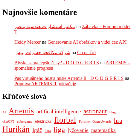
Najnovšie komentáre
مكتب استشارات هندسية بمصر
na
Zábavka s Fordom model
T
Heidy Mercer
na
Generovanie AI obrázkov a videí cez API
شركة مكافحة حشرات ببيش
na
Čo na čo?
Blýska sa na lepšie časy? - D O D G E R I S
na
ARTEMIS –
spomalenie progresu
Pas virtuálneho hosťa misie Artemis II - D O D G E R I S
na
Príprava ARTEMIS II pokračuje
Kľúčové slová
Artemis
astronaut
artifical intelligence
AI
blog
florbal
hra
električka
chatGPT
cybergame
Fortnite
Game Awards
Hurikán
liga
Igáč
lyžovanie
matematika
Lara