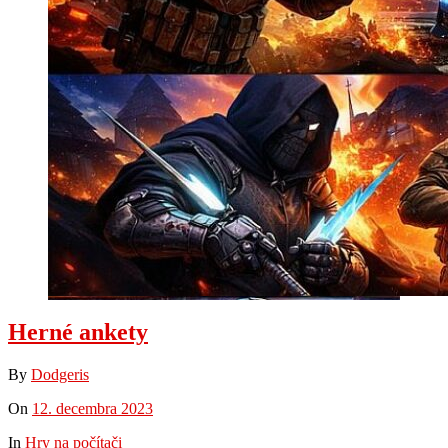
Herné ankety
By
Dodgeris
On
12. decembra 2023
In
Hry na počítači