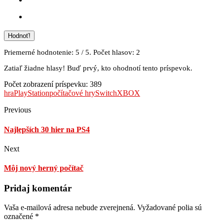
Hodnoť!
Priemerné hodnotenie:
5
/ 5. Počet hlasov:
2
Zatiaľ žiadne hlasy! Buď prvý, kto ohodnotí tento príspevok.
Počet zobrazení príspevku:
389
hra
PlayStation
počítačové hry
Switch
XBOX
Previous
Najlepších 30 hier na PS4
Next
Môj nový herný počítač
Pridaj komentár
Vaša e-mailová adresa nebude zverejnená.
Vyžadované polia sú
označené
*