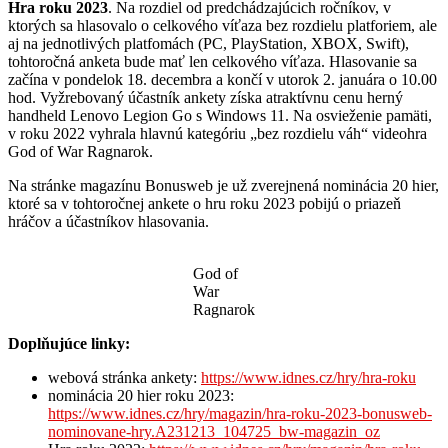
Hra roku 2023
. Na rozdiel od predchádzajúcich ročníkov, v
ktorých sa hlasovalo o celkového víťaza bez rozdielu platforiem, ale
aj na jednotlivých platfomách (PC, PlayStation, XBOX, Swift),
tohtoročná anketa bude mať len celkového víťaza. Hlasovanie sa
začína v pondelok 18. decembra a končí v utorok 2. januára o 10.00
hod. Vyžrebovaný účastník ankety získa atraktívnu cenu herný
handheld Lenovo Legion Go s Windows 11. Na osvieženie pamäti,
v roku 2022 vyhrala hlavnú kategóriu „bez rozdielu váh“ videohra
God of War Ragnarok.
Na stránke magazínu Bonusweb je už zverejnená nominácia 20 hier,
ktoré sa v tohtoročnej ankete o hru roku 2023 pobijú o priazeň
hráčov a účastníkov hlasovania.
God of
War
Ragnarok
Doplňujúce linky:
webová stránka ankety:
https://www.idnes.cz/hry/hra-roku
nominácia 20 hier roku 2023:
https://www.idnes.cz/hry/magazin/hra-roku-2023-bonusweb-
nominovane-hry.A231213_104725_bw-magazin_oz