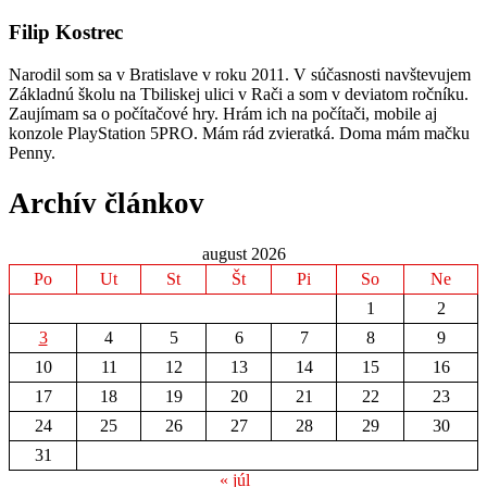
Filip Kostrec
Narodil som sa v Bratislave v roku 2011. V súčasnosti navštevujem
Základnú školu na Tbiliskej ulici v Rači a som v deviatom ročníku.
Zaujímam sa o počítačové hry. Hrám ich na počítači, mobile aj
konzole PlayStation 5PRO. Mám rád zvieratká. Doma mám mačku
Penny.
Archív článkov
august 2026
Po
Ut
St
Št
Pi
So
Ne
1
2
3
4
5
6
7
8
9
10
11
12
13
14
15
16
17
18
19
20
21
22
23
24
25
26
27
28
29
30
31
« júl