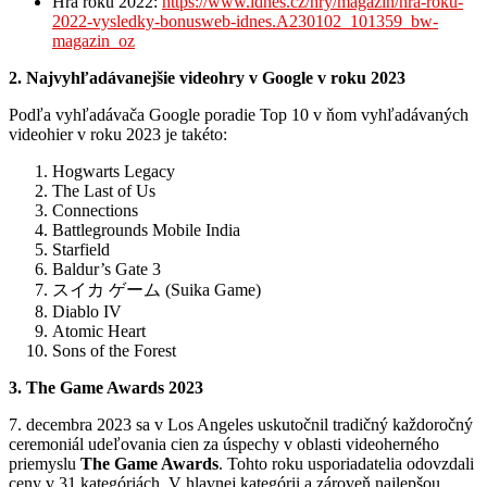
Hra roku 2022:
https://www.idnes.cz/hry/magazin/hra-roku-
2022-vysledky-bonusweb-idnes.A230102_101359_bw-
magazin_oz
2. Najvyhľadávanejšie videohry v Google v roku 2023
Podľa vyhľadávača Google poradie Top 10 v ňom vyhľadávaných
videohier v roku 2023 je takéto:
Hogwarts Legacy
The Last of Us
Connections
Battlegrounds Mobile India
Starfield
Baldur’s Gate 3
スイカ ゲーム (Suika Game)
Diablo IV
Atomic Heart
Sons of the Forest
3. The Game Awards 2023
7. decembra 2023 sa v Los Angeles uskutočnil tradičný každoročný
ceremoniál udeľovania cien za úspechy v oblasti videoherného
priemyslu
The Game Awards
. Tohto roku usporiadatelia odovzdali
ceny v 31 kategóriách. V hlavnej kategórii a zároveň najlepšou