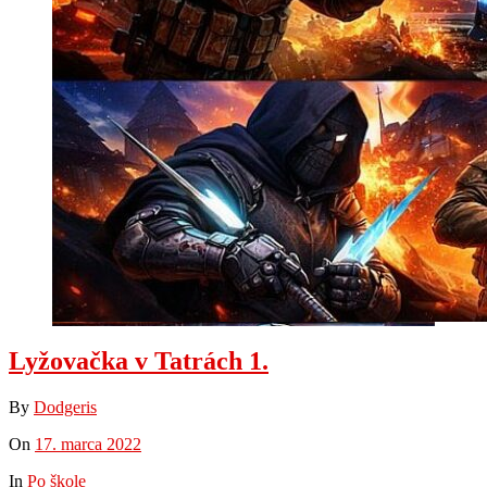
Lyžovačka v Tatrách 1.
By
Dodgeris
On
17. marca 2022
In
Po škole