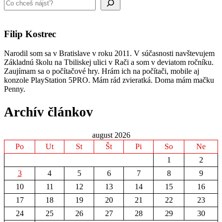
Filip Kostrec
Narodil som sa v Bratislave v roku 2011. V súčasnosti navštevujem
Základnú školu na Tbiliskej ulici v Rači a som v deviatom ročníku.
Zaujímam sa o počítačové hry. Hrám ich na počítači, mobile aj
konzole PlayStation 5PRO. Mám rád zvieratká. Doma mám mačku
Penny.
Archív článkov
august 2026
Po
Ut
St
Št
Pi
So
Ne
1
2
3
4
5
6
7
8
9
10
11
12
13
14
15
16
17
18
19
20
21
22
23
24
25
26
27
28
29
30