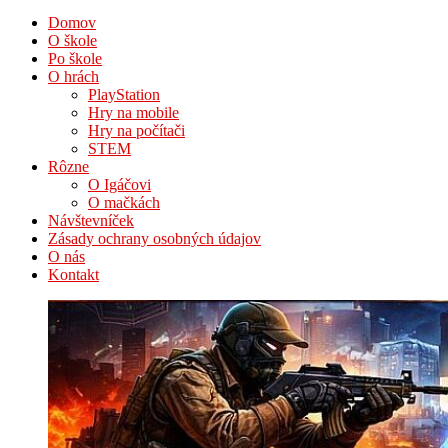
Domov
O škole
Po škole
O hrách
PlayStation
Hry na mobile
Hry na počítači
STEM
Rôzne
O Igáčovi
O mačkách
Návštevníček
Zásady ochrany osobných údajov
O nás
Kontakt