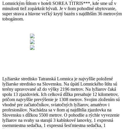
Lomnickým štítom v hoteli SOREA TITRIS***, kde sme už v
minulosti tiež zopárkrát bývali. Je v ňom pohodlné ubytovanie,
super strava a hlavne veľký krytý bazén s najdlhším 36 metrovým
tobogánom.
Lyžiarske stredisko Tatranská Lomnica je najvyššie položené
lyžiarske stredisko na Slovensku. Na úpätí Lomnického štítu sú
terény upravované až do výšky 2196 metrov. Na lyžiarov čaká
spolu 13 zjazdoviek. Ich celková dĺžka presahuje 12 kilometrov,
pričom najvyššie prevýšenie je 1308 metrov. Svojim zložením sú
vhodné pre začiatočníkov, sviatočných lyžiarov, amatérov i
profesionálov. Nachádza sa v ňom aj najdlhšia zjazdovka na
Slovensku s dĺžkou 5500 metrov. O pohodlie a rýchle vyvezenie
lyžiarov na svahy sa starajú 3 kabínkové lanovky, 1 expresná
osemmiestna sedačka, 1 expresná šesťmiestna sedačka, 1