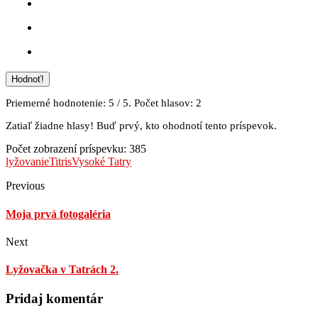
Hodnoť!
Priemerné hodnotenie:
5
/ 5. Počet hlasov:
2
Zatiaľ žiadne hlasy! Buď prvý, kto ohodnotí tento príspevok.
Počet zobrazení príspevku:
385
lyžovanie
Titris
Vysoké Tatry
Previous
Moja prvá fotogaléria
Next
Lyžovačka v Tatrách 2.
Pridaj komentár