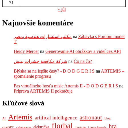
31
« júl
Najnovšie komentáre
مكتب استشارات هندسية بمصر
na
Zábavka s Fordom model
T
Heidy Mercer
na
Generovanie AI obrázkov a videí cez API
شركة مكافحة حشرات ببيش
na
Čo na čo?
Blýska sa na lepšie časy? - D O D G E R I S
na
ARTEMIS –
spomalenie progresu
Pas virtuálneho hosťa misie Artemis II - D O D G E R I S
na
Príprava ARTEMIS II pokračuje
Kľúčové slová
Artemis
astronaut
artifical intelligence
AI
blog
florbal
hra
električka
chatGPT
cybergame
Fortnite
Game Awards