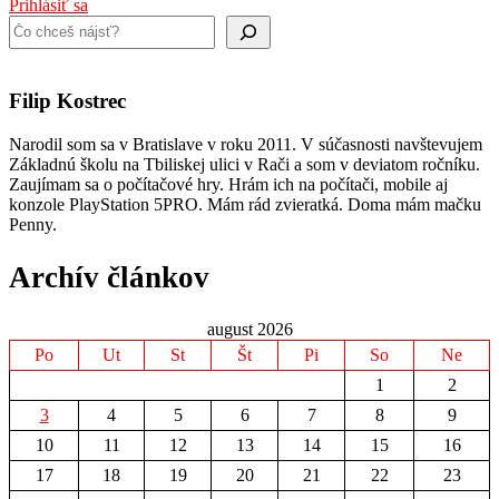
Prihlásiť sa
Hľadať
Filip Kostrec
Narodil som sa v Bratislave v roku 2011. V súčasnosti navštevujem
Základnú školu na Tbiliskej ulici v Rači a som v deviatom ročníku.
Zaujímam sa o počítačové hry. Hrám ich na počítači, mobile aj
konzole PlayStation 5PRO. Mám rád zvieratká. Doma mám mačku
Penny.
Archív článkov
august 2026
Po
Ut
St
Št
Pi
So
Ne
1
2
3
4
5
6
7
8
9
10
11
12
13
14
15
16
17
18
19
20
21
22
23