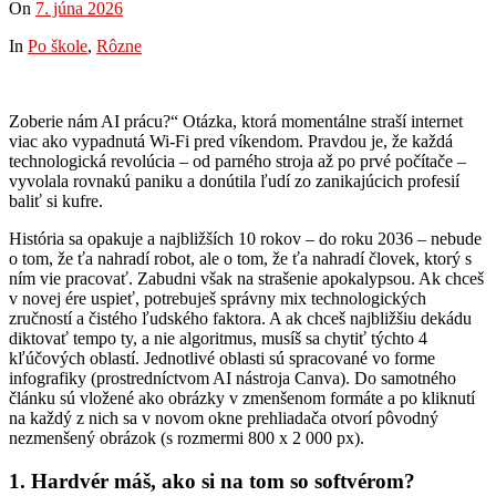
On
7. júna 2026
In
Po škole
,
Rôzne
Zoberie nám AI prácu?“ Otázka, ktorá momentálne straší internet
viac ako vypadnutá Wi-Fi pred víkendom. Pravdou je, že každá
technologická revolúcia – od parného stroja až po prvé počítače –
vyvolala rovnakú paniku a donútila ľudí zo zanikajúcich profesií
baliť si kufre.
História sa opakuje a najbližších 10 rokov – do roku 2036 – nebude
o tom, že ťa nahradí robot, ale o tom, že ťa nahradí človek, ktorý s
ním vie pracovať. Zabudni však na strašenie apokalypsou. Ak chceš
v novej ére uspieť, potrebuješ správny mix technologických
zručností a čistého ľudského faktora. A ak chceš najbližšiu dekádu
diktovať tempo ty, a nie algoritmus, musíš sa chytiť týchto 4
kľúčových oblastí. Jednotlivé oblasti sú spracované vo forme
infografiky (prostredníctvom AI nástroja Canva). Do samotného
článku sú vložené ako obrázky v zmenšenom formáte a po kliknutí
na každý z nich sa v novom okne prehliadača otvorí pôvodný
nezmenšený obrázok (s rozmermi 800 x 2 000 px).
1. Hardvér máš, ako si na tom so softvérom?