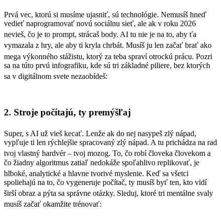
Prvá vec, ktorú si musíme ujasniť, sú technológie.
Nemusíš hneď
vedieť naprogramovať novú sociálnu sieť, ale ak v roku 2026
nevieš, čo je to prompt, strácaš body.
AI tu nie je na to, aby ťa
vymazala z hry, ale aby ti kryla chrbát.
Musíš ju len začať brať ako
mega výkonného stážistu, ktorý za teba spraví otrockú prácu.
Pozri
sa na túto prvú infografiku, kde sú tri základné piliere, bez ktorých
sa v digitálnom svete nezaobídeš:
2. Stroje počítajú, ty premýšľaj
Super, s AI už vieš kecať.
Lenže ak do nej nasypeš zlý nápad,
vypľuje ti len rýchlejšie spracovaný zlý nápad. A tu prichádza na rad
tvoj vlastný hardvér – tvoj mozog.
To, čo robí človeka človekom a
čo žiadny algoritmus zatiaľ nedokáže spoľahlivo replikovať, je
hlboké, analytické a hlavne tvorivé myslenie.
Keď sa všetci
spoliehajú na to, čo vygeneruje počítač, ty musíš byť ten, kto vidí
širší obraz a pýta sa správne otázky.
Sleduj, ktoré tri mentálne svaly
musíš začať okamžite trénovať: