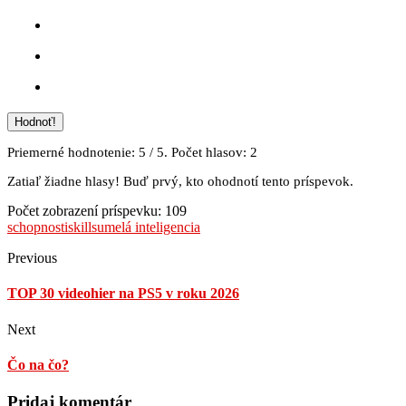
Hodnoť!
Priemerné hodnotenie:
5
/ 5. Počet hlasov:
2
Zatiaľ žiadne hlasy! Buď prvý, kto ohodnotí tento príspevok.
Počet zobrazení príspevku:
109
schopnosti
skills
umelá inteligencia
Previous
TOP 30 videohier na PS5 v roku 2026
Next
Čo na čo?
Pridaj komentár