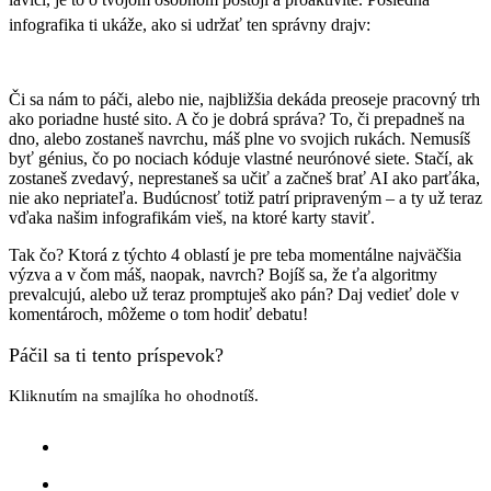
lavici, je to o tvojom osobnom postoji a proaktivite.
Posledná
infografika ti ukáže, ako si udržať ten správny drajv:
Či sa nám to páči, alebo nie, najbližšia dekáda preoseje pracovný trh
ako poriadne husté sito. A čo je dobrá správa? To, či prepadneš na
dno, alebo zostaneš navrchu, máš plne vo svojich rukách. Nemusíš
byť génius, čo po nociach kóduje vlastné neurónové siete. Stačí, ak
zostaneš zvedavý, neprestaneš sa učiť a začneš brať AI ako parťáka,
nie ako nepriateľa. Budúcnosť totiž patrí pripraveným – a ty už teraz
vďaka našim infografikám vieš, na ktoré karty staviť.
Tak čo? Ktorá z týchto 4 oblastí je pre teba momentálne najväčšia
výzva a v čom máš, naopak, navrch? Bojíš sa, že ťa algoritmy
prevalcujú, alebo už teraz promptuješ ako pán? Daj vedieť dole v
komentároch, môžeme o tom hodiť debatu!
Páčil sa ti tento príspevok?
Kliknutím na smajlíka ho ohodnotíš.