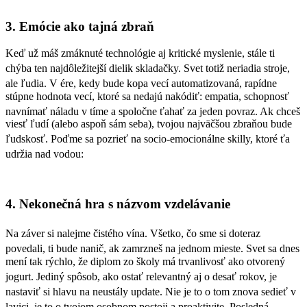
3. Emócie ako tajná zbraň
Keď už máš zmáknuté technológie aj kritické myslenie, stále ti
chýba ten najdôležitejší dielik skladačky.
Svet totiž neriadia stroje,
ale ľudia.
V ére, kedy bude kopa vecí automatizovaná, rapídne
stúpne hodnota vecí, ktoré sa nedajú nakódiť: empatia, schopnosť
navnímať náladu v tíme a spoločne ťahať za jeden povraz.
Ak chceš
viesť ľudí (alebo aspoň sám seba), tvojou najväčšou zbraňou bude
ľudskosť.
Poďme sa pozrieť na socio-emocionálne skilly, ktoré ťa
udržia nad vodou:
4. Nekonečná hra s názvom vzdelávanie
Na záver si nalejme čistého vína.
Všetko, čo sme si doteraz
povedali, ti bude nanič, ak zamrzneš na jednom mieste.
Svet sa dnes
mení tak rýchlo, že diplom zo školy má trvanlivosť ako otvorený
jogurt.
Jediný spôsob, ako ostať relevantný aj o desať rokov, je
nastaviť si hlavu na neustály update.
Nie je to o tom znova sedieť v