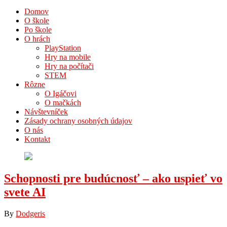
Domov
O škole
Po škole
O hrách
PlayStation
Hry na mobile
Hry na počítači
STEM
Rôzne
O Igáčovi
O mačkách
Návštevníček
Zásady ochrany osobných údajov
O nás
Kontakt
Schopnosti pre budúcnosť – ako uspieť vo
svete AI
By
Dodgeris