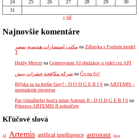
24
25
26
27
28
29
30
31
« júl
Najnovšie komentáre
مكتب استشارات هندسية بمصر
na
Zábavka s Fordom model
T
Heidy Mercer
na
Generovanie AI obrázkov a videí cez API
شركة مكافحة حشرات ببيش
na
Čo na čo?
Blýska sa na lepšie časy? - D O D G E R I S
na
ARTEMIS –
spomalenie progresu
Pas virtuálneho hosťa misie Artemis II - D O D G E R I S
na
Príprava ARTEMIS II pokračuje
Kľúčové slová
Artemis
astronaut
artifical intelligence
AI
blog