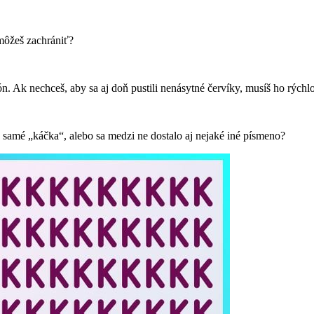
omôžeš zachrániť?
trón. Ak nechceš, aby sa aj doň pustili nenásytné červíky, musíš ho rých
 samé „káčka“, alebo sa medzi ne dostalo aj nejaké iné písmeno?