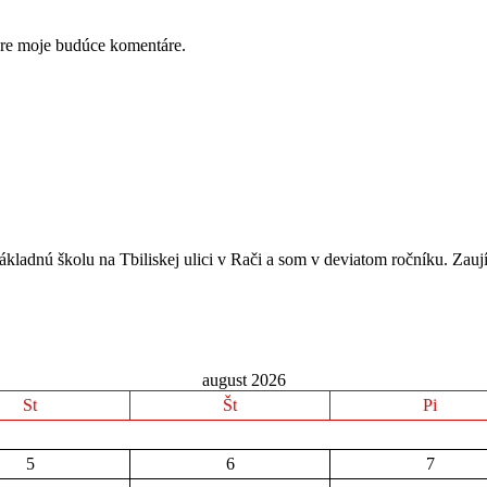
pre moje budúce komentáre.
kladnú školu na Tbiliskej ulici v Rači a som v deviatom ročníku. Zauj
august 2026
St
Št
Pi
5
6
7