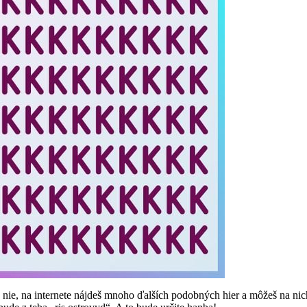
nie, na internete nájdeš mnoho ďalších podobných hier a môžeš na nich