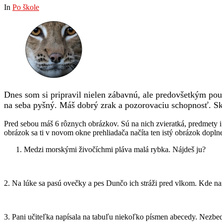
In
Po škole
Dnes som si pripravil nielen zábavnú, ale predovšetkým pouč
na seba pyšný. Máš dobrý zrak a pozorovaciu schopnosť. Skr
Pred sebou máš 6 rôznych obrázkov. Sú na nich zvieratká, predmety i 
obrázok sa ti v novom okne prehliadača načíta ten istý obrázok dopl
Medzi morskými živočíchmi pláva malá rybka. Nájdeš ju?
2. Na lúke sa pasú ovečky a pes Dunčo ich stráži pred vlkom. Kde n
3. Pani učiteľka napísala na tabuľu niekoľko písmen abecedy. Nezbedn