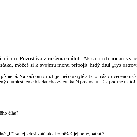
nú hru. Pozostáva z riešenia 6 úloh. Ak sa ti ich podarí vyr
átka, môžeš si k svojmu menu pripojiť hrdý titul „rys ostrov
písmená. Na každom z nich je niečo ukryté a ty to máš v uvedenom časo
nený o umiestnenie hľadaného zvieratka či predmetu. Tak poďme na to!
aňho číha?
é „E“ sa jej kdesi zatúlalo. Pomôžeš jej ho vypátrať?