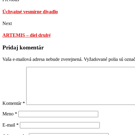
Úchvatné vesmírne divadlo
Next
ARTEMIS – diel druhý
Pridaj komentár
Vaša e-mailová adresa nebude zverejnená.
Vyžadované polia sú ozna
Komentár
*
Meno
*
E-mail
*