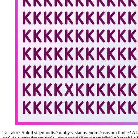
Tak ako? Splnil si jednotlivé úlohy v stanovenom časovom limite? Ak 