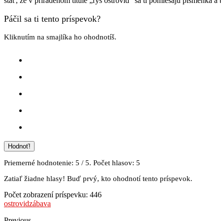
stať, že v priradenom titule „rys ostrovid“ sa ti pomiešajú písmenká a 
Páčil sa ti tento príspevok?
Kliknutím na smajlíka ho ohodnotíš.
Hodnoť!
Priemerné hodnotenie:
5
/ 5. Počet hlasov:
5
Zatiaľ žiadne hlasy! Buď prvý, kto ohodnotí tento príspevok.
Počet zobrazení príspevku:
446
ostrovid
zábava
Previous