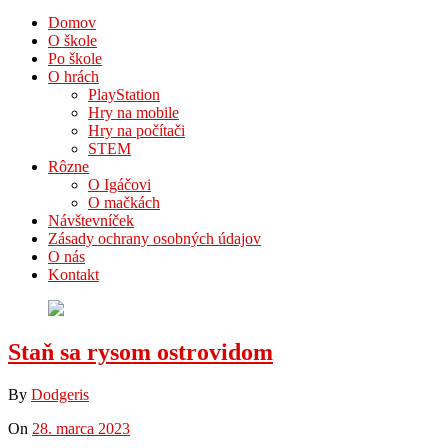
Domov
O škole
Po škole
O hrách
PlayStation
Hry na mobile
Hry na počítači
STEM
Rôzne
O Igáčovi
O mačkách
Návštevníček
Zásady ochrany osobných údajov
O nás
Kontakt
Staň sa rysom ostrovidom
By
Dodgeris
On
28. marca 2023