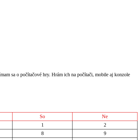
ímam sa o počítačové hry. Hrám ich na počítači, mobile aj konzole
So
Ne
1
2
8
9