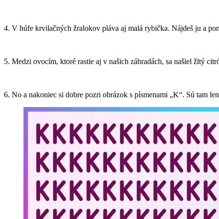
4. V húfe krvilačných žralokov pláva aj malá rybička. Nájdeš ju a p
5. Medzi ovocím, ktoré rastie aj v našich záhradách, sa našiel žltý ci
6. No a nakoniec si dobre pozri obrázok s písmenami „K“. Sú tam len