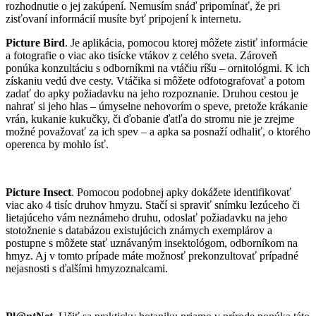
rozhodnutie o jej zakúpení. Nemusím snáď pripomínať, že pri
zisťovaní informácií musíte byť pripojení k internetu.
Picture Bird
. Je aplikácia, pomocou ktorej môžete zistiť informácie
a fotografie o viac ako tisícke vtákov z celého sveta. Zároveň
ponúka konzultáciu s odborníkmi na vtáčiu ríšu – ornitológmi. K ich
získaniu vedú dve cesty. Vtáčika si môžete odfotografovať a potom
zadať do apky požiadavku na jeho rozpoznanie. Druhou cestou je
nahrať si jeho hlas – úmyselne nehovorím o speve, pretože krákanie
vrán, kukanie kukučky, či ďobanie ďatľa do stromu nie je zrejme
možné považovať za ich spev – a apka sa posnaží odhaliť, o ktorého
operenca by mohlo ísť.
Picture Insect
. Pomocou podobnej apky dokážete identifikovať
viac ako 4 tisíc druhov hmyzu. Stačí si spraviť snímku lezúceho či
lietajúceho vám neznámeho druhu, odoslať požiadavku na jeho
stotožnenie s databázou existujúcich známych exemplárov a
postupne s môžete stať uznávaným insektológom, odborníkom na
hmyz. Aj v tomto prípade máte možnosť prekonzultovať prípadné
nejasnosti s ďalšími hmyzoznalcami.