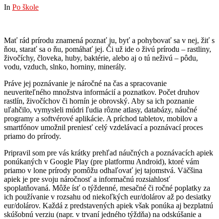
In
Po škole
Mať rád prírodu znamená poznať ju, byť a pohybovať sa v nej, žiť s
ňou, starať sa o ňu, pomáhať jej. Či už ide o živú prírodu – rastliny,
živočíchy, človeka, huby, baktérie, alebo aj o tú neživú – pôdu,
vodu, vzduch, slnko, horniny, minerály.
Práve jej poznávanie je náročné na čas a spracovanie
neuveriteľného množstva informácií a poznatkov. Počet druhov
rastlín, živočíchov či hornín je obrovský. Aby sa ich poznanie
uľahčilo, vymysleli múdri ľudia rôzne atlasy, databázy, náučné
programy a softvérové aplikácie. A príchod tabletov, mobilov a
smartfónov umožnil preniesť celý vzdelávací a poznávací proces
priamo do prírody.
Pripravil som pre vás krátky prehľad náučných a poznávacích apiek
ponúkaných v Google Play (pre platformu Android), ktoré vám
priamo v lone prírody pomôžu odhaľovať jej tajomstvá. Väčšina
apiek je pre svoju náročnosť a informačnú rozsiahlosť
spoplatňovaná. Môže ísť o týždenné, mesačné či ročné poplatky za
ich používanie v rozsahu od niekoľkých eur/dolárov až po desiatky
eur/dolárov. Každá z predstavených apiek však ponúka aj bezplatnú
skúšobnú verziu (napr. v trvaní jedného týždňa) na odskúšanie a