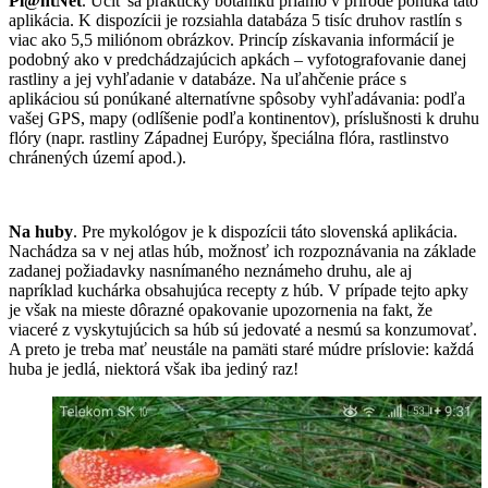
Pl@ntNet
. Učiť sa prakticky botaniku priamo v prírode ponúka táto
aplikácia. K dispozícii je rozsiahla databáza 5 tisíc druhov rastlín s
viac ako 5,5 miliónom obrázkov. Princíp získavania informácií je
podobný ako v predchádzajúcich apkách – vyfotografovanie danej
rastliny a jej vyhľadanie v databáze. Na uľahčenie práce s
aplikáciou sú ponúkané alternatívne spôsoby vyhľadávania: podľa
vašej GPS, mapy (odlíšenie podľa kontinentov), príslušnosti k druhu
flóry (napr. rastliny Západnej Európy, špeciálna flóra, rastlinstvo
chránených území apod.).
Na huby
. Pre mykológov je k dispozícii táto slovenská aplikácia.
Nachádza sa v nej atlas húb, možnosť ich rozpoznávania na základe
zadanej požiadavky nasnímaného neznámeho druhu, ale aj
napríklad kuchárka obsahujúca recepty z húb. V prípade tejto apky
je však na mieste dôrazné opakovanie upozornenia na fakt, že
viaceré z vyskytujúcich sa húb sú jedovaté a nesmú sa konzumovať.
A preto je treba mať neustále na pamäti staré múdre príslovie: každá
huba je jedlá, niektorá však iba jediný raz!