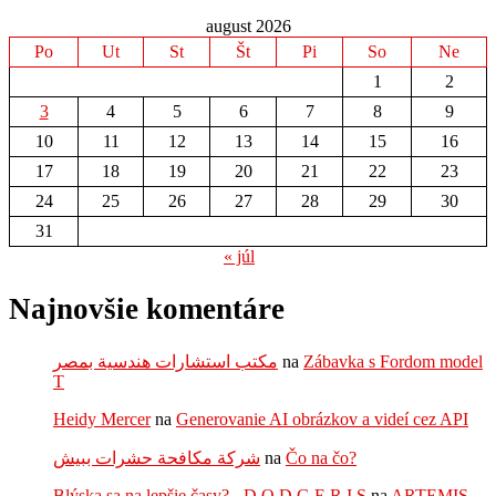
august 2026
Po
Ut
St
Št
Pi
So
Ne
1
2
3
4
5
6
7
8
9
10
11
12
13
14
15
16
17
18
19
20
21
22
23
24
25
26
27
28
29
30
31
« júl
Najnovšie komentáre
مكتب استشارات هندسية بمصر
na
Zábavka s Fordom model
T
Heidy Mercer
na
Generovanie AI obrázkov a videí cez API
شركة مكافحة حشرات ببيش
na
Čo na čo?
Blýska sa na lepšie časy? - D O D G E R I S
na
ARTEMIS –