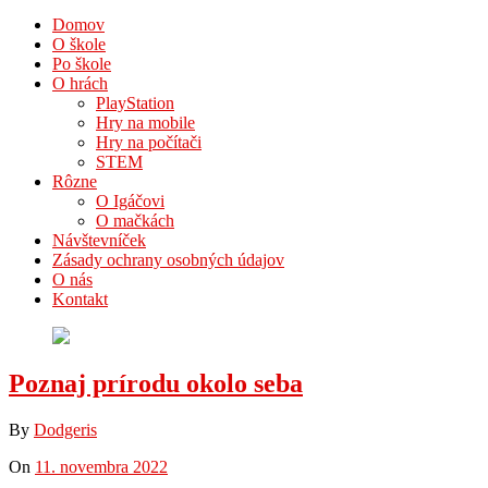
Domov
O škole
Po škole
O hrách
PlayStation
Hry na mobile
Hry na počítači
STEM
Rôzne
O Igáčovi
O mačkách
Návštevníček
Zásady ochrany osobných údajov
O nás
Kontakt
Poznaj prírodu okolo seba
By
Dodgeris
On
11. novembra 2022