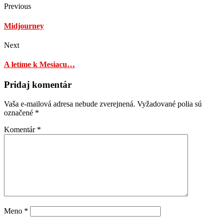
Previous
Midjourney
Next
A letíme k Mesiacu…
Pridaj komentár
Vaša e-mailová adresa nebude zverejnená.
Vyžadované polia sú
označené
*
Komentár
*
Meno
*