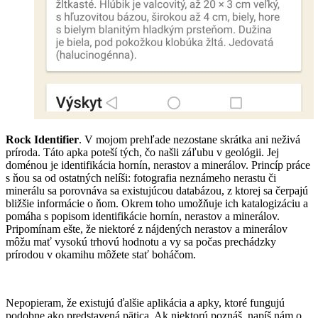
Rock Identifier
. V mojom prehľade nezostane skrátka ani neživá
príroda. Táto apka poteší tých, čo našli záľubu v geológii. Jej
doménou je identifikácia hornín, nerastov a minerálov. Princíp práce
s ňou sa od ostatných nelíši: fotografia neznámeho nerastu či
minerálu sa porovnáva sa existujúcou databázou, z ktorej sa čerpajú
bližšie informácie o ňom. Okrem toho umožňuje ich katalogizáciu a
pomáha s popisom identifikácie hornín, nerastov a minerálov.
Pripomínam ešte, že niektoré z nájdených nerastov a minerálov
môžu mať vysokú trhovú hodnotu a vy sa počas prechádzky
prírodou v okamihu môžete stať boháčom.
Nepopieram, že existujú ďalšie aplikácia a apky, ktoré fungujú
podobne ako predstavená pätica. Ak niektorú poznáš, napíš nám o