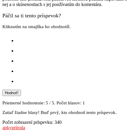
nej a o skúsenostiach s jej používaním do komentára.
Páčil sa ti tento príspevok?
Kliknutím na smajlíka ho ohodnotíš.
Hodnoť!
Priemerné hodnotenie:
5
/ 5. Počet hlasov:
1
Zatiaľ žiadne hlasy! Buď prvý, kto ohodnotí tento príspevok.
Počet zobrazení príspevku:
340
apky
príroda