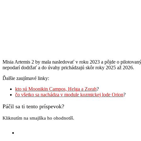
Misia Artemis 2 by mala nasledovať v roku 2023 a pôjde o pilotovaný
nepodarí dodržať a do úvahy prichádzajú skôr roky 2025 až 2026.
Ďalšie zaujímavé linky:
kto sú Moonikin Campos, Helga a Zo
rah
?
čo všetko sa nachádza v module kozmickej lode Orion
?
Páčil sa ti tento príspevok?
Kliknutím na smajlíka ho ohodnotíš.