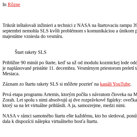
In
Rôzne
Trikrát inštalovali inžinieri a technici z NASA na štartovaciu ram
septembri nemohla SLS kvôli problémom s komunikáciou a únikom pali
majestátne vzniesla do vesmíru.
Štart rakety SLS
Približne 90 minút po štarte, keď sa už od modulu kozmickej lode odde
je naplánované pristátie 11. decembra. Vesmírnym priestorom preletí
Mesiaca.
Záznam zo štartu rakety SLS si môžete pozrieť na
kanáli YouTube
.
Prvá etapa programu Artemis, ktorým počíta s návratom človeka na Me
Zorah. Let spolu s nimi absolvujú aj dve rozprávkové figúrky: ovečk
ktorý sa na let virtuálne prihlásili. A ja, samozrejme, medzi nimi.
NASA v rámci samotného štartu ešte každému, kto ho sledoval, ponúk
dala k dispozícii nálepku virtuálneho hosťa štartu.