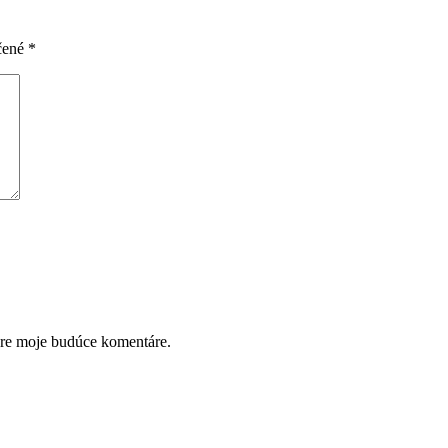
čené
*
pre moje budúce komentáre.