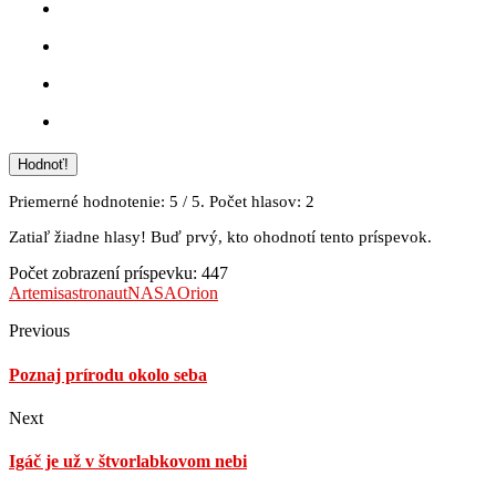
Hodnoť!
Priemerné hodnotenie:
5
/ 5. Počet hlasov:
2
Zatiaľ žiadne hlasy! Buď prvý, kto ohodnotí tento príspevok.
Počet zobrazení príspevku:
447
Artemis
astronaut
NASA
Orion
Previous
Poznaj prírodu okolo seba
Next
Igáč je už v štvorlabkovom nebi