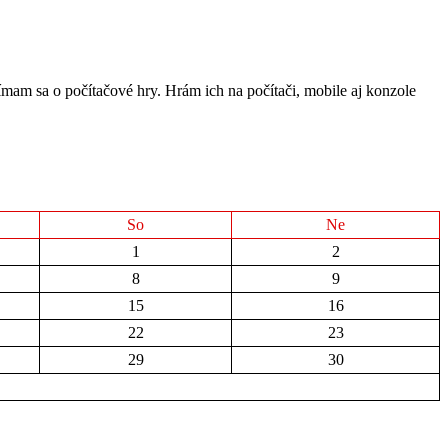
ímam sa o počítačové hry. Hrám ich na počítači, mobile aj konzole
So
Ne
1
2
8
9
15
16
22
23
29
30