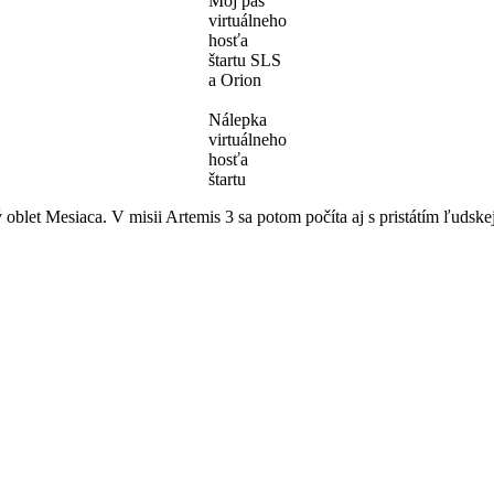
Môj pas
virtuálneho
hosťa
štartu SLS
a Orion
Nálepka
virtuálneho
hosťa
štartu
 oblet Mesiaca. V misii Artemis 3 sa potom počíta aj s pristátím ľuds