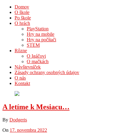
Domov
O škole
Po škole
O hrách
PlayStation
Hry na mobile
Hry na počítači
STEM
Rôzne
O Igáčovi
O mačkách
Návštevníček
Zásady ochrany osobných údajov
O nás
Kontakt
A letíme k Mesiacu…
By
Dodgeris
On
17. novembra 2022