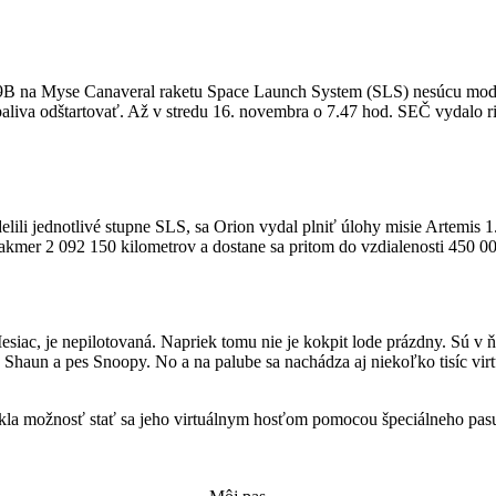
pu 39B na Myse Canaveral raketu Space Launch System (SLS) nesúcu mo
va odštartovať. Až v stredu 16. novembra o 7.47 hod. SEČ vydalo riadi
lili jednotlivé stupne SLS, sa Orion vydal plniť úlohy misie Artemis 1.
 takmer 2 092 150 kilometrov a dostane sa pritom do vzdialenosti 450 
siac, je nepilotovaná. Napriek tomu nie je kokpit lode prázdny. Sú v 
a Shaun a pes Snoopy. No a na palube sa nachádza aj niekoľko tisíc vi
la možnosť stať sa jeho virtuálnym hosťom pomocou špeciálneho pasu s