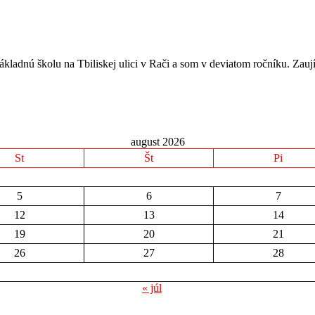
kladnú školu na Tbiliskej ulici v Rači a som v deviatom ročníku. Zauj
august 2026
St
Št
Pi
5
6
7
12
13
14
19
20
21
26
27
28
« júl