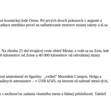
dul kozmickej lode Orion. Pri prvých dvoch pokusoch v auguste a
ace stredisko povel na naštartovanie motorov nosnej rakety a tá sa
 Na zhruba 25 dní trvajúcej ceste obletí Mesiac a vráti sa na Zem, kde
000 kilometrov od Zeme a 40 000 kilometrov od odvrátenej strany
ňom umiestnené tri figuríny: „velitel“ Moonikin Campos, Helga a
rtuálnych astronautov – v USB kľúči, na ktorom sú nahraté mená tých,
 možnosťou zadania vlastného mena a štátnej príslušnosti. Taktiež